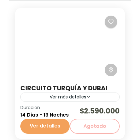
CIRCUITO TURQUÍA Y DUBAI
Ver más detalles
Duracion
Viaje Familiar
$2.590.000
14 Dias - 13 Noches
¡Descubre el encanto del Medio
Ver detalles
Agotado
Oriente con nuestro paquete Turquía
y Dubái 🇹🇷🇦🇪! Recorre Estambul,