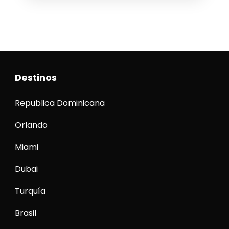
Capadocia y el brillo de Dubái en un
Capadocia
,
Dubai
,
Estambul
,
Turquía
circuito de...
Destinos
Republica Dominicana
Orlando
Miami
Dubai
Turquía
Brasil