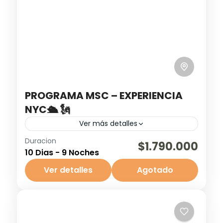
PROGRAMA MSC – EXPERIENCIA
NYC🛳️ 🗽
Ver más detalles
Duracion
¡Vive la experiencia NYC MSC y disfruta 10
$1.790.000
10 Dias - 9 Noches
días inolvidables entre Nueva York 🗽 y el
Caribe! El paquete incluye vuelos ida y
Ver detalles
Agotado
vuelta ✈️,...
Nassau Bahamas
,
New York
,
Ocean Cay
Bahamas
,
Orlando