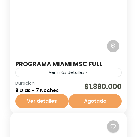
PROGRAMA MIAMI MSC FULL
Ver más detalles
Duracion
Buffet ilimitado
Crucero
Discoteca
$1.890.000
8 Dias - 7 Noches
Fiestas
miami
Teatro & Shows
Ver detalles
Agotado
Viaje Familiar
Disfruta una experiencia completa que
combina lo mejor de Miami y el Caribe.
Incluye vuelos ida y vuelta con maletas, 2