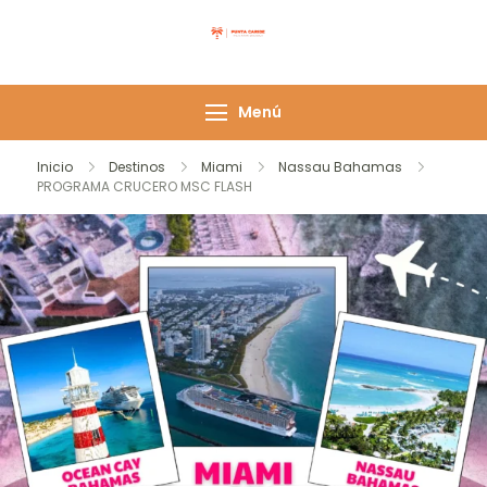
Saltar
al
Punta Caribe
contenido
Menú
Inicio
Destinos
Miami
Nassau Bahamas
PROGRAMA CRUCERO MSC FLASH