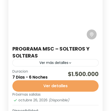
noches de hotel en...
Miami
,
Nassau Bahamas
,
Ocean Cay
Bahamas
,
Puerto Rico
,
Republica
Dominicana
PROGRAMA MSC – SOLTEROS Y
SOLTERAS
Ver más detalles
Duracion
Bahamas
Discoteca
Fiestas
$1.500.000
7 Dias - 6 Noches
Vive una experiencia inolvidable con el
Ver detalles
Programa MSC - Solteros y Solteras: 7
días y 6 noches que combinan vuelos ida y
Próximas salidas
octubre 26, 2026
(Disponible)
vuelta desde Santiago...
Miami
,
Nassau Bahamas
,
Ocean Cay
Bahamas
Disponibilidad: