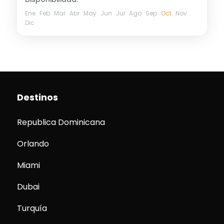
Ene
Feb
Mar
Abr
May
Jun
Jul
Ago
Sep
Oct
Nov
Dic
Destinos
Republica Dominicana
Orlando
Miami
Dubai
Turquía