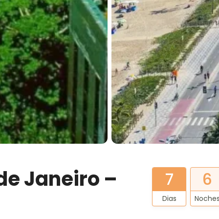
de Janeiro –
7
6
Dias
Noche