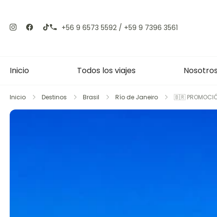
Saltar
al
+56 9 6573 5592 / +59 9 7396 3561
contenido
Inicio
Todos los viajes
Nosotro
Inicio
Destinos
Brasil
Río de Janeiro
🇧🇷 PROMOCIÓ