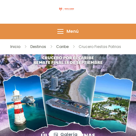
Saltar
al
Punta Caribe
contenido
Menú
Inicio
Destinos
Caribe
Crucero Fiestas Patrias
Galería