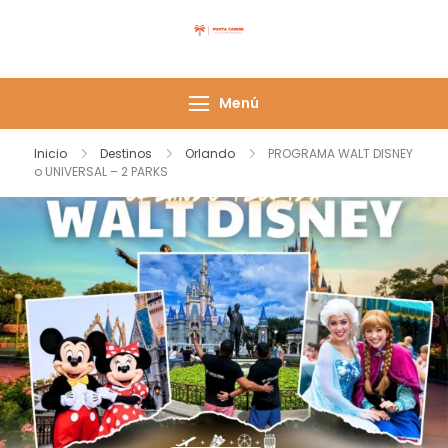
Saltar
al
Punta Caribe
contenido
Menú
Inicio
Destinos
Orlando
PROGRAMA WALT DISNEY
o UNIVERSAL – 2 PARKS