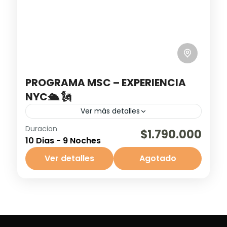
PROGRAMA MSC – EXPERIENCIA
NYC🛳️ 🗽
Ver más detalles
Duracion
¡Vive la experiencia NYC MSC y disfruta 10
$1.790.000
10 Dias - 9 Noches
días inolvidables entre Nueva York 🗽 y el
Caribe! El paquete incluye vuelos ida y
Ver detalles
Agotado
vuelta ✈️,...
Nassau Bahamas
,
New York
,
Ocean Cay
Bahamas
,
Orlando