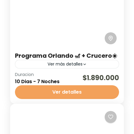
Programa Orlando 🎢 + Crucero☀️
Ver más detalles
Duracion
Crucero
Parques Temáticos
Viaje Familiar
$1.890.000
10 Dias - 7 Noches
¡Prepárate para unas vacaciones épicas
Ver detalles
en septiembre! 📅✈️ Este programa de 9
noches y 10 días lo tiene todo: vuelos,
hotel, parques temáticos y un...
Orlando