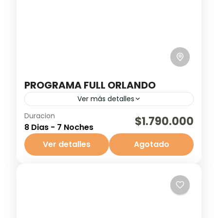
PROGRAMA FULL ORLANDO
Ver más detalles
Duracion
Disfruta una experiencia inolvidable en
$1.790.000
8 Dias - 7 Noches
Orlando con nuestro Programa Full
Orlando, que incluye vuelos ida y vuelta
Ver detalles
Agotado
desde Santiago, 7 noches de alojamiento
Orlando
con desayuno...